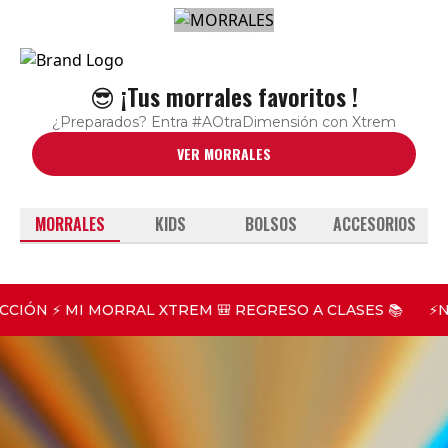
😎 ¡Tus morrales favoritos !
¿Preparados? Entra #AOtraDimensión con Xtrem
VER MORRALES
MORRALES
KIDS
BOLSOS
ACCESORIOS
CIÓN ⚡ MI MORRAL XTREM 🎒 REGRESO A CLASES 📚
⚡N